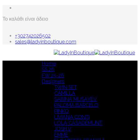
Το καλάθι είναι άδειο
+302742026502
sales@ladyinboutique.com
Home
SS 26
FW 25-26
Designers
TWIN SET
CAMILLA
SABINA MUSAYEV
PALOMA BARCELO
PINKO
LIVIANA CONTI
LOLA CASADEMUNT
JOSH V
EMME